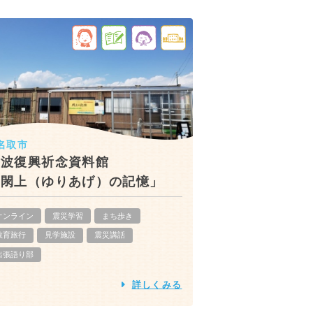
名取市
津波復興祈念資料館
「閖上（ゆりあげ）の記憶」
オンライン
震災学習
まち歩き
教育旅行
見学施設
震災講話
出張語り部
詳しくみる