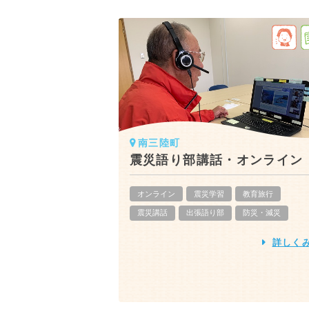
南三陸町
震災語り部講話・オンライン
オンライン
震災学習
教育旅行
震災講話
出張語り部
防災・減災
詳しく