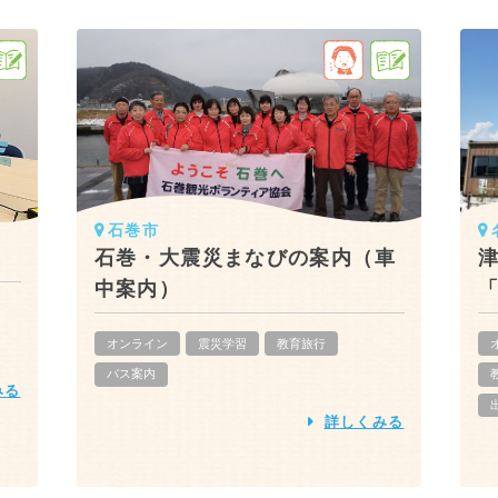
石巻市
石巻・大震災まなびの案内（車
中案内）
オンライン
震災学習
教育旅行
バス案内
みる
詳しくみる