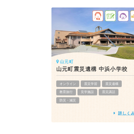
山元町
山元町震災遺構 中浜小学校
オンライン
震災学習
震災遺構
教育旅行
見学施設
震災講話
防災・減災
詳しく