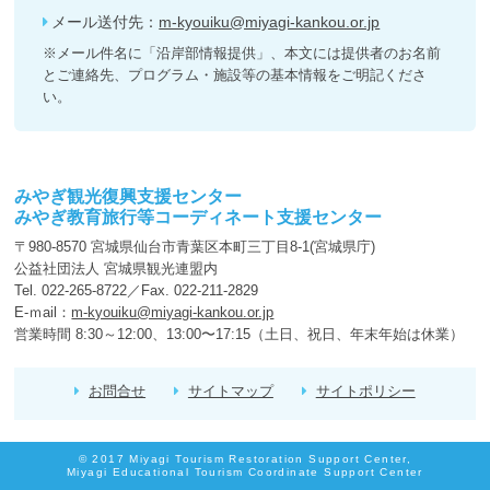
メール送付先：
m-kyouiku@miyagi-kankou.or.jp
※メール件名に「沿岸部情報提供」、本文には提供者のお名前
とご連絡先、プログラム・施設等の基本情報をご明記くださ
い。
みやぎ観光復興支援センター
みやぎ教育旅行等コーディネート支援センター
〒980-8570 宮城県仙台市青葉区本町三丁目8-1(宮城県庁)
公益社団法人 宮城県観光連盟内
Tel. 022-265-8722／Fax. 022-211-2829
E-ｍail：
m-kyouiku@miyagi-kankou.or.jp
営業時間 8:30～12:00、13:00〜17:15（土日、祝日、年末年始は休業）
お問合せ
サイトマップ
サイトポリシー
© 2017 Miyagi Tourism Restoration Support Center,
Miyagi Educational Tourism Coordinate Support Center